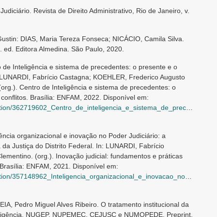
Judiciário. Revista de Direito Administrativo, Rio de Janeiro, v.
stin: DIAS, Maria Tereza Fonseca; NICÁCIO, Camila Silva.
. ed. Editora Almedina. São Paulo, 2020.
de Inteligência e sistema de precedentes: o presente e o
In: LUNARDI, Fabrício Castagna; KOEHLER, Frederico Augusto
(org.). Centro de Inteligência e sistema de precedentes: o
 conflitos. Brasília: ENFAM, 2022. Disponível em:
ro_de_inteligencia_e_sistema_de_precedentes_o_presente_e_o_futuro_para_a_gestao_de_conflitos
ncia organizacional e inovação no Poder Judiciário: a
 da Justiça do Distrito Federal. In: LUNARDI, Fabrício
entino. (org.). Inovação judicial: fundamentos e práticas
 Brasília: ENFAM, 2021. Disponível em:
nizacional_e_inovacao_no_Poder_Judiciario_a_experiencia_do_Centro_de_Inteligencia_da_Justica_do_Distrito_Federal
, Pedro Miguel Alves Ribeiro. O tratamento institucional da
 Inteligência, NUGEP, NUPEMEC, CEJUSC e NUMOPEDE. Preprint,