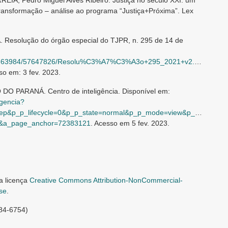
IA, Pedro Miguel Alves Ribeiro. Justiça no século XXI: um
ansformação – análise ao programa “Justiça+Próxima”. Lex
esolução do órgão especial do TJPR, n. 295 de 14 de
s/57363984/57647826/Resolu%C3%A7%C3%A3o+295_2021+v2.pdf/48b06
so em: 3 fev. 2023.
 PARANÁ. Centro de inteligência. Disponível em:
igencia?
p&p_p_lifecycle=0&p_p_state=normal&p_p_mode=view&p_p_col_id=
2&a_page_anchor=72383121
. Acesso em 5 fev. 2023.
a licença
Creative Commons Attribution-NonCommercial-
nse
.
984-6754)