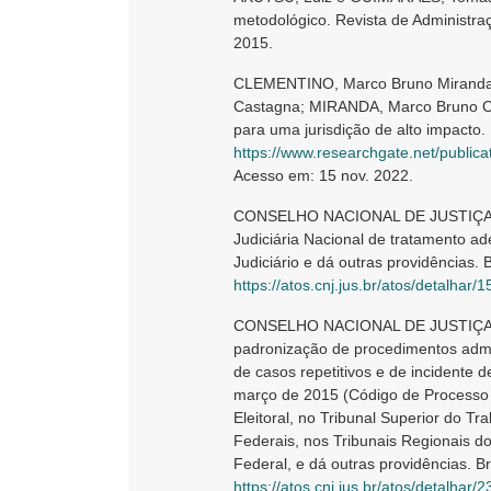
metodológico. Revista de Administraçã
2015.
CLEMENTINO, Marco Bruno Miranda. P
Castagna; MIRANDA, Marco Bruno Clem
para uma jurisdição de alto impacto.
https://www.researchgate.net/publication/3571489
Acesso em: 15 nov. 2022.
CONSELHO NACIONAL DE JUSTIÇA. Res
Judiciária Nacional de tratamento a
Judiciário e dá outras providências. 
https://atos.cnj.jus.br/atos/detalhar/1
CONSELHO NACIONAL DE JUSTIÇA. Re
padronização de procedimentos admin
de casos repetitivos e de incidente 
março de 2015 (Código de Processo Ci
Eleitoral, no Tribunal Superior do Tra
Federais, nos Tribunais Regionais do
Federal, e dá outras providências. B
https://atos.cnj.jus.br/atos/detalhar/