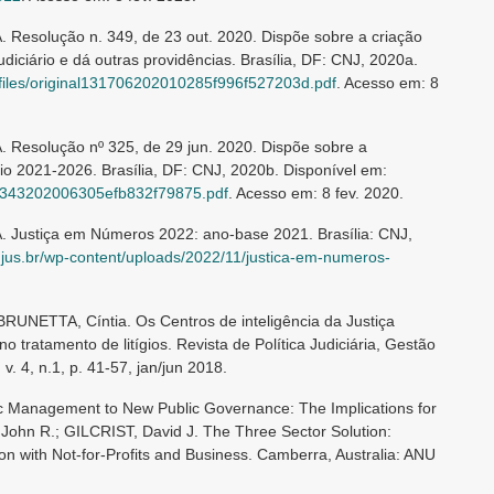
olução n. 349, de 23 out. 2020. Dispõe sobre a criação
diciário e dá outras providências. Brasília, DF: CNJ, 2020a.
br/files/original131706202010285f996f527203d.pdf
. Acesso em: 8
solução nº 325, de 29 jun. 2020. Dispõe sobre a
rio 2021-2026. Brasília, DF: CNJ, 2020b. Disponível em:
al182343202006305efb832f79875.pdf
. Acesso em: 8 fev. 2020.
stiça em Números 2022: ano-base 2021. Brasília: CNJ,
j.jus.br/wp-content/uploads/2022/11/justica-em-numeros-
UNETTA, Cíntia. Os Centros de inteligência da Justiça
 tratamento de litígios. Revista de Política Judiciária, Gestão
v. 4, n.1, p. 41-57, jan/jun 2018.
 Management to New Public Governance: The Implications for
John R.; GILCRIST, David J. The Three Sector Solution:
tion with Not-for-Profits and Business. Camberra, Australia: ANU