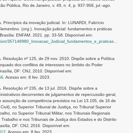
o Pública, Rio de Janeiro, v. 49, n. 4, p. 937-958, jul.-ago.
rincípios da inovação judicial. In: LUNARDI, Fabrício
entino. (org.). Inovação judicial: fundamentos e práticas
 Brasília: ENFAM, 2021. pp. 33-58. Disponível em:
80_Inovacao_Judicial_fundamentos_e_praticas_para_uma_jurisdicao_de_alto_impacto
olução nº 125, de 29 nov. 2010. Dispõe sobre a Política
dequado dos conflitos de interesses no âmbito do Poder
Brasília, DF: CNJ, 2010. Disponível em:
56
. Acesso em: 8 fev. 2023.
solução nº 235, de 13 jul. 2016. Dispõe sobre a
istrativos decorrentes de julgamentos de repercussão geral,
de assunção de competência previstos na Lei 13.105, de 16 de
vil), no Superior Tribunal de Justiça, no Tribunal Superior
balho, no Superior Tribunal Militar, nos Tribunais Regionais
 Trabalho e nos Tribunais de Justiça dos Estados e do Distrito
rasília, DF: CNJ, 2016. Disponível em:
2312
. Acesso em: 8 fev. 2023.