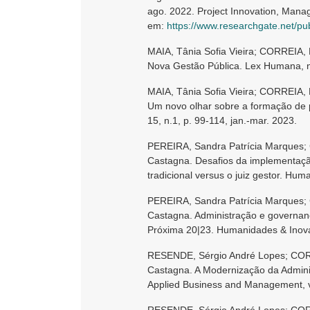
ago. 2022. Project Innovation, Manag
em:
https://www.researchgate.net/pu
MAIA, Tânia Sofia Vieira; CORREIA, 
Nova Gestão Pública. Lex Humana, n. 
MAIA, Tânia Sofia Vieira; CORREIA,
Um novo olhar sobre a formação de pol
15, n.1, p. 99-114, jan.-mar. 2023.
PEREIRA, Sandra Patrícia Marques; 
Castagna. Desafios da implementação
tradicional versus o juiz gestor. Hum
PEREIRA, Sandra Patrícia Marques; 
Castagna. Administração e governanç
Próxima 20|23. Humanidades & Inovaç
RESENDE, Sérgio André Lopes; CORR
Castagna. A Modernização da Admini
Applied Business and Management, v.