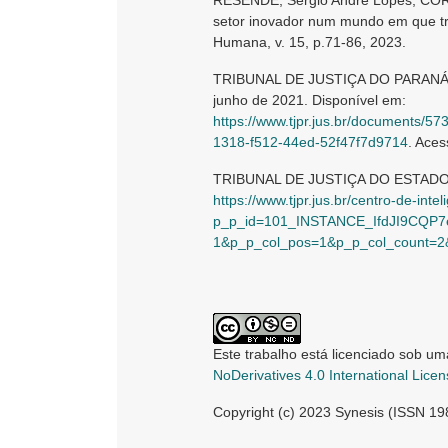
RESENDE, Sérgio André Lopes; CORRE
setor inovador num mundo em que tr
Humana, v. 15, p.71-86, 2023.
TRIBUNAL DE JUSTIÇA DO PARANÁ. R
junho de 2021. Disponível em:
https://www.tjpr.jus.br/document
1318-f512-44ed-52f47f7d9714
. Aces
TRIBUNAL DE JUSTIÇA DO ESTADO DO
https://www.tjpr.jus.br/centro-de-intel
p_p_id=101_INSTANCE_IfdJI9CQP7e
1&p_p_col_pos=1&p_p_col_count=
Este trabalho está licenciado sob um
NoDerivatives 4.0 International Lice
Copyright (c) 2023 Synesis (ISSN 1