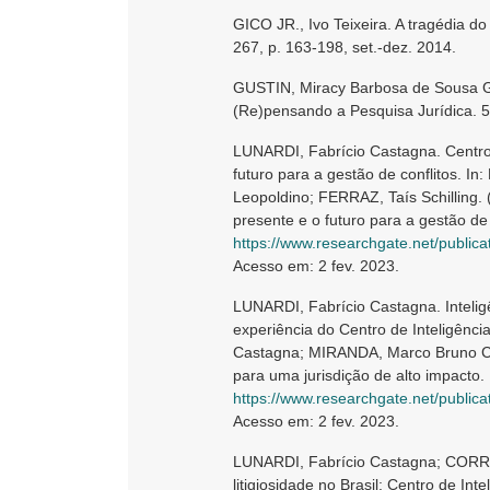
GICO JR., Ivo Teixeira. A tragédia do 
267, p. 163-198, set.-dez. 2014.
GUSTIN, Miracy Barbosa de Sousa Gu
(Re)pensando a Pesquisa Jurídica. 5
LUNARDI, Fabrício Castagna. Centro 
futuro para a gestão de conflitos. 
Leopoldino; FERRAZ, Taís Schilling. 
presente e o futuro para a gestão de
https://www.researchgate.net/publication/362719602_Cent
Acesso em: 2 fev. 2023.
LUNARDI, Fabrício Castagna. Inteligê
experiência do Centro de Inteligência
Castagna; MIRANDA, Marco Bruno Clem
para uma jurisdição de alto impacto.
https://www.researchgate.net/publication/357148962_Inteligencia_orga
Acesso em: 2 fev. 2023.
LUNARDI, Fabrício Castagna; CORREIA
litigiosidade no Brasil: Centro de