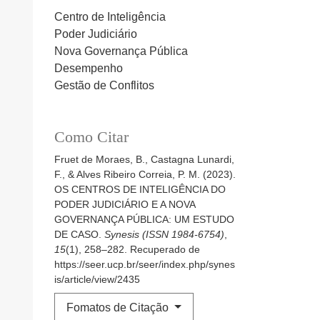
Centro de Inteligência
Poder Judiciário
Nova Governança Pública
Desempenho
Gestão de Conflitos
Como Citar
Fruet de Moraes, B., Castagna Lunardi,
F., & Alves Ribeiro Correia, P. M. (2023).
OS CENTROS DE INTELIGÊNCIA DO
PODER JUDICIÁRIO E A NOVA
GOVERNANÇA PÚBLICA: UM ESTUDO
DE CASO.
Synesis (ISSN 1984-6754)
,
15
(1), 258–282. Recuperado de
https://seer.ucp.br/seer/index.php/synes
is/article/view/2435
Fomatos de Citação