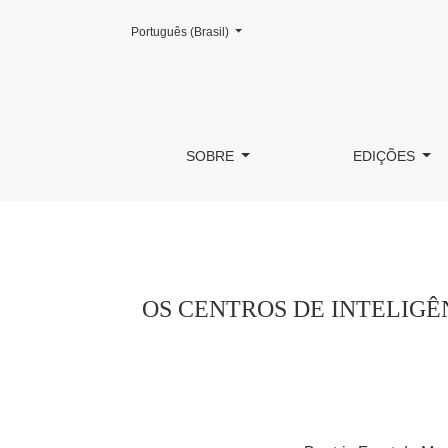
Mudar o idioma. O atual é:
Português (Brasil)
OS CENTROS DE INTELIGÊNCIA DO PODE
SOBRE
EDIÇÕES
OS CENTROS DE INTELIGÊ