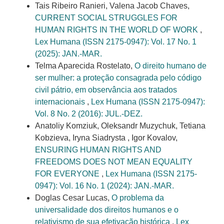
Tais Ribeiro Ranieri, Valena Jacob Chaves,
CURRENT SOCIAL STRUGGLES FOR
HUMAN RIGHTS IN THE WORLD OF WORK
,
Lex Humana (ISSN 2175-0947): Vol. 17 No. 1
(2025): JAN.-MAR.
Telma Aparecida Rostelato,
O direito humano de
ser mulher: a proteção consagrada pelo código
civil pátrio, em observância aos tratados
internacionais
,
Lex Humana (ISSN 2175-0947):
Vol. 8 No. 2 (2016): JUL.-DEZ.
Anatoliy Komziuk, Oleksandr Muzychuk, Tetiana
Kobzieva, Iryna Siadrysta , Igor Kovalov,
ENSURING HUMAN RIGHTS AND
FREEDOMS DOES NOT MEAN EQUALITY
FOR EVERYONE
,
Lex Humana (ISSN 2175-
0947): Vol. 16 No. 1 (2024): JAN.-MAR.
Doglas Cesar Lucas,
O problema da
universalidade dos direitos humanos e o
relativismo de sua efetivação histórica
,
Lex