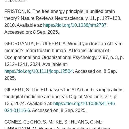
FRISTON, K. The free energy principle: a unified brain
theory? Nature Reviews Neuroscience, v. 11, p. 127–138,
2010. Available at:
https://doi.org/10.1038/nrn2787
.
Accessed on: 8 Sep. 2025.
GEORGANTA, E.; ULFERT, A. Would you trust an AI team
member? Team trust in human–AI teams. Journal of
Occupational and Organizational Psychology, v. 97, n. 3, p.
1212–1241, 2024. Available at:
https://doi.org/10.1111/joop.12504
. Accessed on: 8 Sep.
2025.
GILBERT, S. The EU passes the AI Act and its implications
for digital medicine are unclear. Digital Medicine, v. 7, p.
135, 2024. Available at:
https://doi.org/10.1038/s41746-
024-01116-6
. Accessed on: 8 Sep. 2025.
GOMEZ, C.; CHO, S. M.; KE, S.; HUANG, C.-M.;
UNBERATH, M. Human–AI collaboration is not very