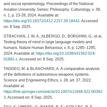
and social epistemology. Proceedings of the National
Aviation University. Series: Philosophy. Culturology, v. 39,
n. 1, p. 23-28, 2024. Available at:
https://doi.org/10.18372/2412-2157.39.18442
. Accessed
on: 8 Sep. 2025.
STRACHAN, J. W. A.; ALBERGO, D.; BORGHINI, G.; et al.
Testing theory of mind in large language models and
humans. Nature Human Behaviour, v. 8, p. 1285–1295,
2024. Available at:
https://doi.org/10.1038/s41562-024-
01882-z
. Accessed on: 8 Sep. 2025.
TADDEO, M. & BLANCHARD, A. A comparative analysis
of the definitions of autonomous weapons systems.
Science and Engineering Ethics, v. 28, art. 37, 2022.
Available at:
https://link.springer.com/article/10.1007/s11948-022-00392-
3
. Accessed on: 8 Sep. 2025.
TAO, Y.; VIBERG, O.; BAKER, R. S.; KIZILCEC, R. F.