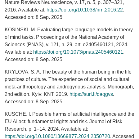
Nature Reviews Neuroscience, v. 17, n. 5, p. 307–321,
2016. Available at:
https://doi.org/10.1038/nrn.2016.22
.
Accessed on: 8 Sep. 2025.
KOSINSKI, M. Evaluating large language models in theory
of mind tasks. Proceedings of the National Academy of
Sciences (PNAS), v. 121, n. 29, art. e2405460121, 2024.
Available at:
https://doi.org/10.1073/pnas.2405460121
.
Accessed on: 8 Sep. 2025.
KRYLOVA, S. A. The beauty of the human being in the life
practices of culture. The experience of social and cultural
meta-anthropology and androgynous analysis. Monograph,
2nd edition. Kyiv: KNT, 2019.
https://surl.li/daqgvs
.
Accessed on: 8 Sep. 2025.
KUSCHE, I. Possible harms of artificial intelligence and the
EU AI act: fundamental rights and risk. Journal of Risk
Research, p. 1–14, 2024. Available at:
https://doi.org/10.1080/13669877.2024.2350720
. Accessed