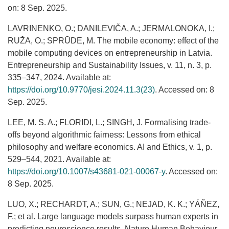
on: 8 Sep. 2025.
LAVRINENKO, O.; DANILEVIČA, A.; JERMALONOKA, I.;
RUŽA, O.; SPRŪDE, M. The mobile economy: effect of the
mobile computing devices on entrepreneurship in Latvia.
Entrepreneurship and Sustainability Issues, v. 11, n. 3, p.
335–347, 2024. Available at:
https://doi.org/10.9770/jesi.2024.11.3(23)
. Accessed on: 8
Sep. 2025.
LEE, M. S. A.; FLORIDI, L.; SINGH, J. Formalising trade-
offs beyond algorithmic fairness: Lessons from ethical
philosophy and welfare economics. AI and Ethics, v. 1, p.
529–544, 2021. Available at:
https://doi.org/10.1007/s43681-021-00067-y
. Accessed on:
8 Sep. 2025.
LUO, X.; RECHARDT, A.; SUN, G.; NEJAD, K. K.; YÁÑEZ,
F.; et al. Large language models surpass human experts in
predicting neuroscience results. Nature Human Behaviour,