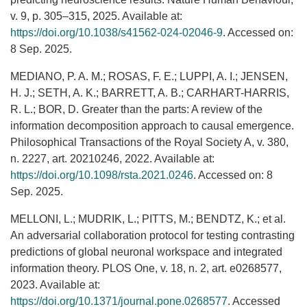
v. 9, p. 305–315, 2025. Available at:
https://doi.org/10.1038/s41562-024-02046-9
. Accessed on:
8 Sep. 2025.
MEDIANO, P. A. M.; ROSAS, F. E.; LUPPI, A. I.; JENSEN,
H. J.; SETH, A. K.; BARRETT, A. B.; CARHART-HARRIS,
R. L.; BOR, D. Greater than the parts: A review of the
information decomposition approach to causal emergence.
Philosophical Transactions of the Royal Society A, v. 380,
n. 2227, art. 20210246, 2022. Available at:
https://doi.org/10.1098/rsta.2021.0246
. Accessed on: 8
Sep. 2025.
MELLONI, L.; MUDRIK, L.; PITTS, M.; BENDTZ, K.; et al.
An adversarial collaboration protocol for testing contrasting
predictions of global neuronal workspace and integrated
information theory. PLOS One, v. 18, n. 2, art. e0268577,
2023. Available at:
https://doi.org/10.1371/journal.pone.0268577
. Accessed