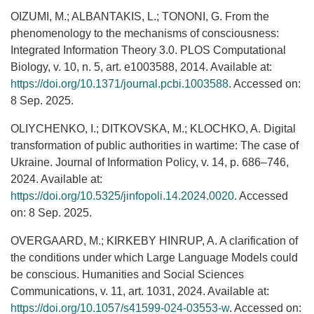
OIZUMI, M.; ALBANTAKIS, L.; TONONI, G. From the
phenomenology to the mechanisms of consciousness:
Integrated Information Theory 3.0. PLOS Computational
Biology, v. 10, n. 5, art. e1003588, 2014. Available at:
https://doi.org/10.1371/journal.pcbi.1003588
. Accessed on:
8 Sep. 2025.
OLIYCHENKO, I.; DITKOVSKA, M.; KLOCHKO, A. Digital
transformation of public authorities in wartime: The case of
Ukraine. Journal of Information Policy, v. 14, p. 686–746,
2024. Available at:
https://doi.org/10.5325/jinfopoli.14.2024.0020
. Accessed
on: 8 Sep. 2025.
OVERGAARD, M.; KIRKEBY HINRUP, A. A clarification of
the conditions under which Large Language Models could
be conscious. Humanities and Social Sciences
Communications, v. 11, art. 1031, 2024. Available at:
https://doi.org/10.1057/s41599-024-03553-w
. Accessed on: