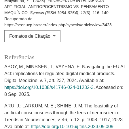
Malyshena, Y. . (2025). FILOSOFIA DA INTELIGÊNCIA
ARTIFICIAL: ANTROPOCENTRISMO VS. PENSAMENTO
MAQUÍNICO.
Synesis (ISSN 1984-6754)
,
17
(3), 116–140.
Recuperado de
https://seer.ucp.br/seer/index.php/synesis/article/view/3423
Fomatos de Citação
Referências
ABOY, M.; MINSSEN, T.; VAYENA, E. Navigating the EU AI
Act: implications for regulated digital medical products.
Digital Medicine, v. 7, art. 237, 2024. Available at:
https://doi.org/10.1038/s41746-024-01232-3
. Accessed on:
8 Sep. 2025.
ARU, J.; LARKUM, M. E.; SHINE, J. M. The feasibility of
artificial consciousness through the lens of neuroscience.
Trends in Neurosciences, v. 46, n. 12, p. 1008–1017, 2023.
Available at:
https://doi.org/10.1016/j.tins.2023.09.009
.