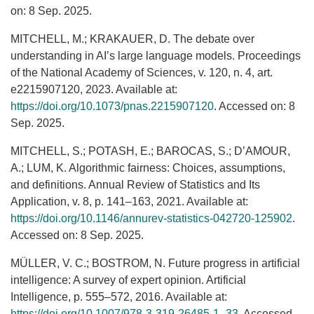
on: 8 Sep. 2025.
MITCHELL, M.; KRAKAUER, D. The debate over
understanding in AI’s large language models. Proceedings
of the National Academy of Sciences, v. 120, n. 4, art.
e2215907120, 2023. Available at:
https://doi.org/10.1073/pnas.2215907120
. Accessed on: 8
Sep. 2025.
MITCHELL, S.; POTASH, E.; BAROCAS, S.; D’AMOUR,
A.; LUM, K. Algorithmic fairness: Choices, assumptions,
and definitions. Annual Review of Statistics and Its
Application, v. 8, p. 141–163, 2021. Available at:
https://doi.org/10.1146/annurev-statistics-042720-125902
.
Accessed on: 8 Sep. 2025.
MÜLLER, V. C.; BOSTROM, N. Future progress in artificial
intelligence: A survey of expert opinion. Artificial
Intelligence, p. 555–572, 2016. Available at:
https://doi.org/10.1007/978-3-319-26485-1_33
. Accessed