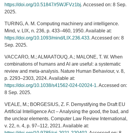
https://doi.org/10.51847/r5WJFVz1bj
. Accessed on: 8 Sep.
2025.
TURING, A. M. Computing machinery and intelligence.
Mind, v. LIX, n. 236, p. 433–460, 1950. Available at:
https://doi.org/10.1093/mind/LIX.236.433
. Accessed on: 8
Sep. 2025.
VACCARO, M.; ALMAATOUQ, A.; MALONE, T. W. When
combinations of humans and AI are useful: a systematic
review and meta-analysis. Nature Human Behaviour, v. 8,
p. 2293–2303, 2024. Available at:
https://doi.org/10.1038/s41562-024-02024-1
. Accessed on:
8 Sep. 2025.
VEALE, M.; BORGESIUS, Z. F. Demystifying the Draft EU
Artificial Intelligence Act – Analysing the good, the bad, and
the unclear elements. Computer Law Review International,
v. 22, n. 4, p. 97–112, 2021. Available at:
https://doi.org/10.9785/cri-2021-220402
. Accessed on: 8