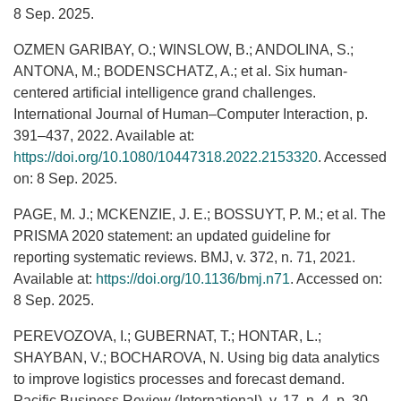
8 Sep. 2025.
OZMEN GARIBAY, O.; WINSLOW, B.; ANDOLINA, S.;
ANTONA, M.; BODENSCHATZ, A.; et al. Six human-
centered artificial intelligence grand challenges.
International Journal of Human–Computer Interaction, p.
391–437, 2022. Available at:
https://doi.org/10.1080/10447318.2022.2153320
. Accessed
on: 8 Sep. 2025.
PAGE, M. J.; MCKENZIE, J. E.; BOSSUYT, P. M.; et al. The
PRISMA 2020 statement: an updated guideline for
reporting systematic reviews. BMJ, v. 372, n. 71, 2021.
Available at:
https://doi.org/10.1136/bmj.n71
. Accessed on:
8 Sep. 2025.
PEREVOZOVA, I.; GUBERNAT, T.; HONTAR, L.;
SHAYBAN, V.; BOCHAROVA, N. Using big data analytics
to improve logistics processes and forecast demand.
Pacific Business Review (International), v. 17, n. 4, p. 30–