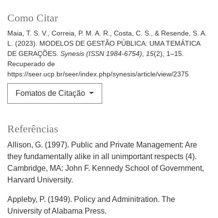
Como Citar
Maia, T. S. V., Correia, P. M. A. R., Costa, C. S., & Resende, S. A.
L. (2023). MODELOS DE GESTÃO PÚBLICA: UMA TEMÁTICA
DE GERAÇÕES.
Synesis (ISSN 1984-6754)
,
15
(2), 1–15.
Recuperado de
https://seer.ucp.br/seer/index.php/synesis/article/view/2375
Fomatos de Citação
Referências
Allison, G. (1997). Public and Private Management: Are
they fundamentally alike in all unimportant respects (4).
Cambridge, MA: John F. Kennedy School of Government,
Harvard University.
Appleby, P. (1949). Policy and Adminitration. The
University of Alabama Press.