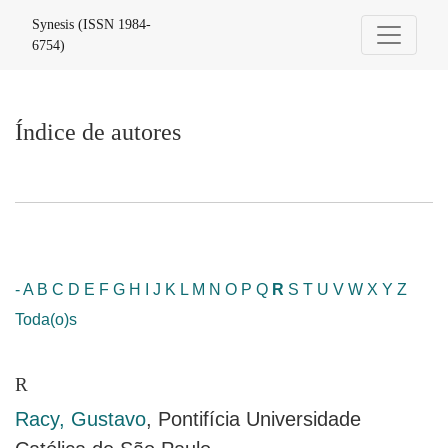
Índice de autores
Synesis (ISSN 1984-
6754)
Índice de autores
-
A
B
C
D
E
F
G
H
I
J
K
L
M
N
O
P
Q
R
S
T
U
V
W
X
Y
Z
Toda(o)s
R
Racy, Gustavo
, Pontifícia Universidade