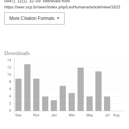
0947)
,
11
(1), 32–59. Retrieved from
https://seer.ucp.br/seer/index.php/LexHumana/article/view/1622
More Citation Formats
Downloads