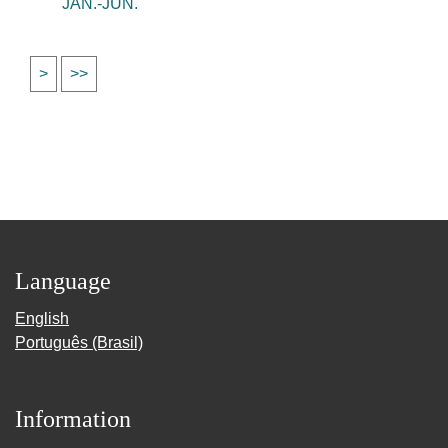
JAN.-JUN.
>
>>
Language
English
Português (Brasil)
Information