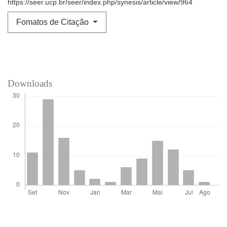
https://seer.ucp.br/seer/index.php/synesis/article/view/964
Fomatos de Citação
Downloads