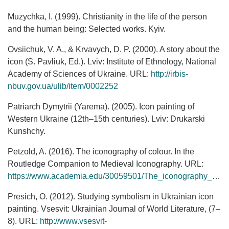
Muzychka, I. (1999). Christianity in the life of the person
and the human being: Selected works. Kyiv.
Ovsiichuk, V. A., & Krvavych, D. P. (2000). A story about the
icon (S. Pavliuk, Ed.). Lviv: Institute of Ethnology, National
Academy of Sciences of Ukraine. URL:
http://irbis-
nbuv.gov.ua/ulib/item/0002252
Patriarch Dymytrii (Yarema). (2005). Icon painting of
Western Ukraine (12th–15th centuries). Lviv: Drukarski
Kunshchy.
Petzold, A. (2016). The iconography of colour. In the
Routledge Companion to Medieval Iconography. URL:
https://www.academia.edu/30059501/The_iconography_of_colour
Presich, O. (2012). Studying symbolism in Ukrainian icon
painting. Vsesvit: Ukrainian Journal of World Literature, (7–
8). URL:
http://www.vsesvit-