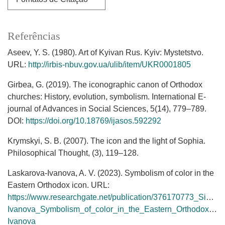
Referências
Aseev, Y. S. (1980). Art of Kyivan Rus. Kyiv: Mystetstvo.
URL:
http://irbis-nbuv.gov.ua/ulib/item/UKR0001805
Girbea, G. (2019). The iconographic canon of Orthodox
churches: History, evolution, symbolism. International E-
journal of Advances in Social Sciences, 5(14), 779–789.
DOI:
https://doi.org/10.18769/ijasos.592292
Krymskyi, S. B. (2007). The icon and the light of Sophia.
Philosophical Thought, (3), 119–128.
Laskarova-Ivanova, A. V. (2023). Symbolism of color in the
Eastern Orthodox icon. URL:
https://www.researchgate.net/publication/376170773_Simv
Ivanova_Symbolism_of_color_in_the_Eastern_Orthodox_ic
Ivanova