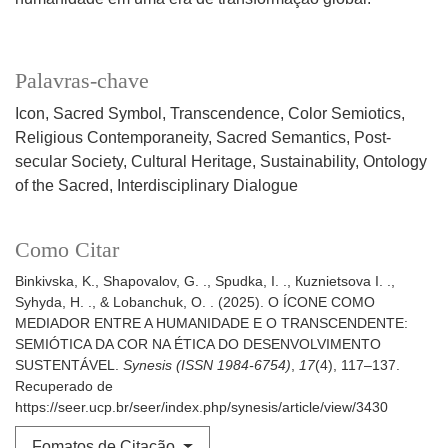
Palavras-chave
Icon
Sacred Symbol
Transcendence
Color Semiotics
Religious Contemporaneity
Sacred Semantics
Post-
secular Society
Cultural Heritage
Sustainability
Ontology
of the Sacred
Interdisciplinary Dialogue
Como Citar
Binkivska, K., Shapovalov, G. ., Spudka, I. ., Кuznietsova I. .,
Syhyda, H. ., & Lobanchuk, O. . (2025). O ÍCONE COMO
MEDIADOR ENTRE A HUMANIDADE E O TRANSCENDENTE:
SEMIÓTICA DA COR NA ÉTICA DO DESENVOLVIMENTO
SUSTENTÁVEL.
Synesis (ISSN 1984-6754)
,
17
(4), 117–137.
Recuperado de
https://seer.ucp.br/seer/index.php/synesis/article/view/3430
Fomatos de Citação