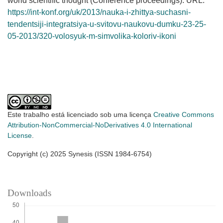
world scientific thought (Conference proceedings). URL:
https://int-konf.org/uk/2013/nauka-i-zhittya-suchasni-
tendentsiji-integratsiya-u-svitovu-naukovu-dumku-23-25-
05-2013/320-volosyuk-m-simvolika-koloriv-ikoni
Este trabalho está licenciado sob uma licença
Creative Commons
Attribution-NonCommercial-NoDerivatives 4.0 International
License
.
Copyright (c) 2025 Synesis (ISSN 1984-6754)
Downloads