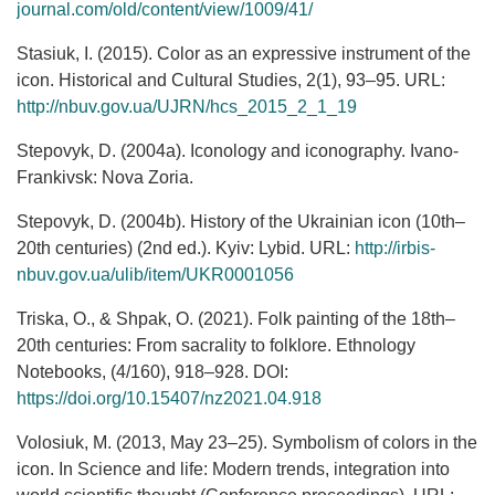
journal.com/old/content/view/1009/41/
Stasiuk, I. (2015). Color as an expressive instrument of the
icon. Historical and Cultural Studies, 2(1), 93–95. URL:
http://nbuv.gov.ua/UJRN/hcs_2015_2_1_19
Stepovyk, D. (2004a). Iconology and iconography. Ivano-
Frankivsk: Nova Zoria.
Stepovyk, D. (2004b). History of the Ukrainian icon (10th–
20th centuries) (2nd ed.). Kyiv: Lybid. URL:
http://irbis-
nbuv.gov.ua/ulib/item/UKR0001056
Triska, O., & Shpak, O. (2021). Folk painting of the 18th–
20th centuries: From sacrality to folklore. Ethnology
Notebooks, (4/160), 918–928. DOI:
https://doi.org/10.15407/nz2021.04.918
Volosiuk, M. (2013, May 23–25). Symbolism of colors in the
icon. In Science and life: Modern trends, integration into