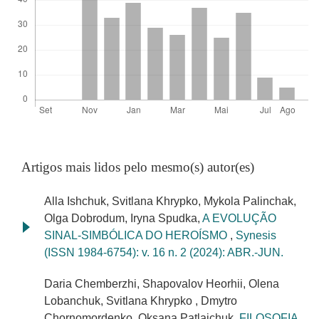
Artigos mais lidos pelo mesmo(s) autor(es)
Alla Ishchuk, Svitlana Khrypko, Mykola Palinchak,
Olga Dobrodum, Iryna Spudka,
A EVOLUÇÃO
SINAL-SIMBÓLICA DO HEROÍSMO
,
Synesis
(ISSN 1984-6754): v. 16 n. 2 (2024): ABR.-JUN.
Daria Chemberzhi, Shapovalov Heorhii, Olena
Lobanchuk, Svitlana Khrypko , Dmytro
Chornomordenko, Oksana Patlaichuk,
FILOSOFIA