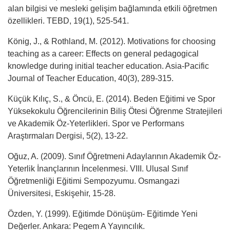
alan bilgisi ve mesleki gelişim bağlamında etkili öğretmen
özellikleri. TEBD, 19(1), 525-541.
König, J., & Rothland, M. (2012). Motivations for choosing
teaching as a career: Effects on general pedagogical
knowledge during initial teacher education. Asia-Pacific
Journal of Teacher Education, 40(3), 289-315.
Küçük Kılıç, S., & Öncü, E. (2014). Beden Eğitimi ve Spor
Yüksekokulu Öğrencilerinin Biliş Ötesi Öğrenme Stratejileri
ve Akademik Öz-Yeterlikleri. Spor ve Performans
Araştırmaları Dergisi, 5(2), 13-22.
Oğuz, A. (2009). Sınıf Öğretmeni Adaylarının Akademik Öz-
Yeterlik İnançlarının İncelenmesi. VIII. Ulusal Sınıf
Öğretmenliği Eğitimi Sempozyumu. Osmangazi
Üniversitesi, Eskişehir, 15-28.
Özden, Y. (1999). Eğitimde Dönüşüm- Eğitimde Yeni
Değerler. Ankara: Pegem A Yayıncılık.