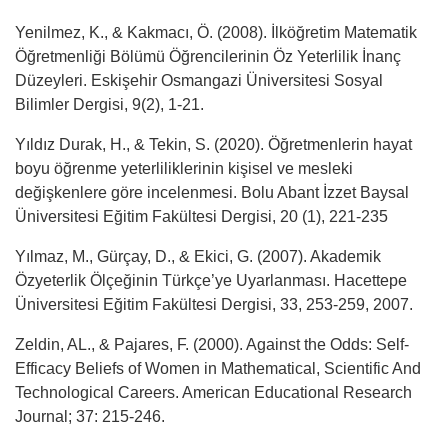
Yenilmez, K., & Kakmacı, Ö. (2008). İlköğretim Matematik
Öğretmenliği Bölümü Öğrencilerinin Öz Yeterlilik İnanç
Düzeyleri. Eskişehir Osmangazi Üniversitesi Sosyal
Bilimler Dergisi, 9(2), 1-21.
Yıldız Durak, H., & Tekin, S. (2020). Öğretmenlerin hayat
boyu öğrenme yeterliliklerinin kişisel ve mesleki
değişkenlere göre incelenmesi. Bolu Abant İzzet Baysal
Üniversitesi Eğitim Fakültesi Dergisi, 20 (1), 221-235
Yılmaz, M., Gürçay, D., & Ekici, G. (2007). Akademik
Özyeterlik Ölçeğinin Türkçe’ye Uyarlanması. Hacettepe
Üniversitesi Eğitim Fakültesi Dergisi, 33, 253-259, 2007.
Zeldin, AL., & Pajares, F. (2000). Against the Odds: Self-
Efficacy Beliefs of Women in Mathematical, Scientific And
Technological Careers. American Educational Research
Journal; 37: 215-246.