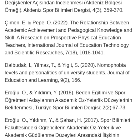
Değişkenler Açısından İncelenmesi (Akdeniz Bölgesi
Örneği). Akdeniz Spor Bilimleri Dergisi, 4(3), 359-370.
Çimen, E. & Pepe, O. (2022). The Relationship Between
Academic Achievement and Pedagogical Knowledge and
Skill: A Research on Prospective Physical Education
Teachers, International Journal of Education Technology
and Scientific Researches, 7(18), 1018-1041.
Dalbudak, I., Yilmaz, T., & Yigit, S. (2020). Nomophobia
levels and personalities of university students. Journal of
Education and Learning, 9(2), 166.
Eroğlu, O., & Yıldırım, Y. (2018). Beden Eğitimi ve Spor
Öğretmeni Adaylarının Akademik Öz-Yeterlik Düzeylerinin
Belirlenmesi, Türkiye Spor Bilimleri Dergisi; 2(2);67-73.
Eroğlu, O., Yıldırım, Y., & Şahan, H. (2017). Spor Bilimleri
Fakültesindeki Öğrencilerin Akademik Öz-Yeterlik ve
Akademik Güdülenme Düzeyleri Arasındaki İlişkinin