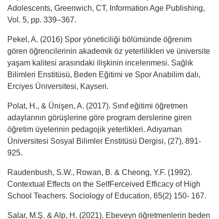
Adolescents, Greenwich, CT, Information Age Publishing,
Vol. 5, pp. 339–367.
Pekel, A. (2016) Spor yöneticiliği bölümünde öğrenim
gören öğrencilerinin akademik öz yeterlilikleri ve üniversite
yaşam kalitesi arasındaki ilişkinin incelenmesi. Sağlık
Bilimleri Enstitüsü, Beden Eğitimi ve Spor Anabilim dalı,
Erciyes Üniversitesi, Kayseri.
Polat, H., & Ünişen, A. (2017). Sınıf eğitimi öğretmen
adaylarının görüşlerine göre program derslerine giren
öğretim üyelerinin pedagojik yeterlikleri. Adıyaman
Üniversitesi Sosyal Bilimler Enstitüsü Dergisi, (27), 891-
925.
Raudenbush, S.W., Rowan, B. & Cheong, Y.F. (1992).
Contextual Effects on the SelfFerceived Efficacy of High
School Teachers. Sociology of Education, 65(2) 150- 167.
Salar, M.Ş. & Alp, H. (2021). Ebeveyn öğretmenlerin beden