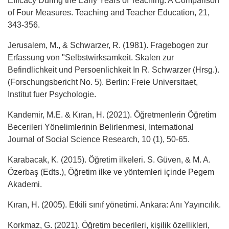
Efficacy During the Early Years of Teaching: A Comparison
of Four Measures. Teaching and Teacher Education, 21,
343-356.
Jerusalem, M., & Schwarzer, R. (1981). Fragebogen zur
Erfassung von "Selbstwirksamkeit. Skalen zur
Befindlichkeit und Persoenlichkeit In R. Schwarzer (Hrsg.).
(Forschungsbericht No. 5). Berlin: Freie Universitaet,
Institut fuer Psychologie.
Kandemir, M.E. & Kıran, H. (2021). Öğretmenlerin Öğretim
Becerileri Yönelimlerinin Belirlenmesi, International
Journal of Social Science Research, 10 (1), 50-65.
Karabacak, K. (2015). Öğretim ilkeleri. S. Güven, & M. A.
Özerbaş (Edts.), Öğretim ilke ve yöntemleri içinde Pegem
Akademi.
Kıran, H. (2005). Etkili sınıf yönetimi. Ankara: Anı Yayıncılık.
Korkmaz, G. (2021). Öğretim becerileri, kişilik özellikleri,