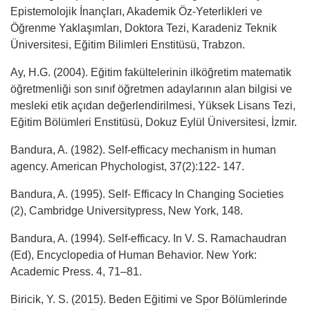
Epistemolojik İnançları, Akademik Öz-Yeterlikleri ve
Öğrenme Yaklaşımları, Doktora Tezi, Karadeniz Teknik
Üniversitesi, Eğitim Bilimleri Enstitüsü, Trabzon.
Ay, H.G. (2004). Eğitim fakültelerinin ilköğretim matematik
öğretmenliği son sınıf öğretmen adaylarının alan bilgisi ve
mesleki etik açıdan değerlendirilmesi, Yüksek Lisans Tezi,
Eğitim Bölümleri Enstitüsü, Dokuz Eylül Üniversitesi, İzmir.
Bandura, A. (1982). Self-efficacy mechanism in human
agency. American Phychologist, 37(2):122- 147.
Bandura, A. (1995). Self- Efficacy In Changing Societies
(2), Cambridge Universitypress, New York, 148.
Bandura, A. (1994). Self-efficacy. In V. S. Ramachaudran
(Ed), Encyclopedia of Human Behavior. New York:
Academic Press. 4, 71–81.
Biricik, Y. S. (2015). Beden Eğitimi ve Spor Bölümlerinde