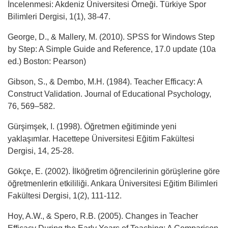
İncelenmesi: Akdeniz Üniversitesi Örneği. Türkiye Spor
Bilimleri Dergisi, 1(1), 38-47.
George, D., & Mallery, M. (2010). SPSS for Windows Step
by Step: A Simple Guide and Reference, 17.0 update (10a
ed.) Boston: Pearson)
Gibson, S., & Dembo, M.H. (1984). Teacher Efficacy: A
Construct Validation. Journal of Educational Psychology,
76, 569–582.
Gürşimşek, I. (1998). Öğretmen eğitiminde yeni
yaklaşımlar. Hacettepe Üniversitesi Eğitim Fakültesi
Dergisi, 14, 25-28.
Gökçe, E. (2002). İlköğretim öğrencilerinin görüşlerine göre
öğretmenlerin etkililiği. Ankara Üniversitesi Eğitim Bilimleri
Fakültesi Dergisi, 1(2), 111-112.
Hoy, A.W., & Spero, R.B. (2005). Changes in Teacher