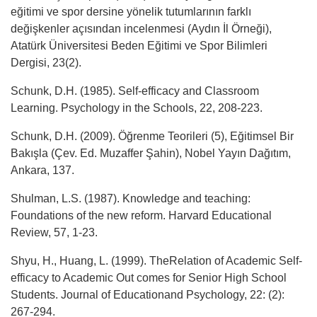
eğitimi ve spor dersine yönelik tutumlarının farklı
değişkenler açısından incelenmesi (Aydın İl Örneği),
Atatürk Üniversitesi Beden Eğitimi ve Spor Bilimleri
Dergisi, 23(2).
Schunk, D.H. (1985). Self-efficacy and Classroom
Learning. Psychology in the Schools, 22, 208-223.
Schunk, D.H. (2009). Öğrenme Teorileri (5), Eğitimsel Bir
Bakışla (Çev. Ed. Muzaffer Şahin), Nobel Yayın Dağıtım,
Ankara, 137.
Shulman, L.S. (1987). Knowledge and teaching:
Foundations of the new reform. Harvard Educational
Review, 57, 1-23.
Shyu, H., Huang, L. (1999). TheRelation of Academic Self-
efficacy to Academic Out comes for Senior High School
Students. Journal of Educationand Psychology, 22: (2):
267-294.