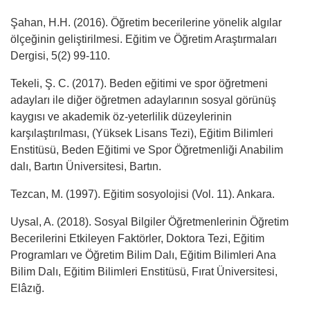
Şahan, H.H. (2016). Öğretim becerilerine yönelik algılar
ölçeğinin geliştirilmesi. Eğitim ve Öğretim Araştırmaları
Dergisi, 5(2) 99-110.
Tekeli, Ş. C. (2017). Beden eğitimi ve spor öğretmeni
adayları ile diğer öğretmen adaylarının sosyal görünüş
kaygısı ve akademik öz-yeterlilik düzeylerinin
karşılaştırılması, (Yüksek Lisans Tezi), Eğitim Bilimleri
Enstitüsü, Beden Eğitimi ve Spor Öğretmenliği Anabilim
dalı, Bartın Üniversitesi, Bartın.
Tezcan, M. (1997). Eğitim sosyolojisi (Vol. 11). Ankara.
Uysal, A. (2018). Sosyal Bilgiler Öğretmenlerinin Öğretim
Becerilerini Etkileyen Faktörler, Doktora Tezi, Eğitim
Programları ve Öğretim Bilim Dalı, Eğitim Bilimleri Ana
Bilim Dalı, Eğitim Bilimleri Enstitüsü, Fırat Üniversitesi,
Elâzığ.