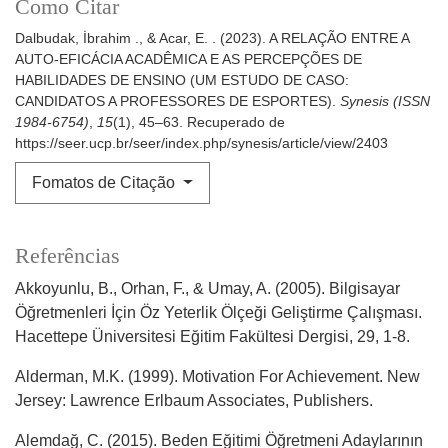
Como Citar
Dalbudak, İbrahim ., & Acar, E. . (2023). A RELAÇÃO ENTRE A
AUTO-EFICÁCIA ACADÊMICA E AS PERCEPÇÕES DE
HABILIDADES DE ENSINO (UM ESTUDO DE CASO:
CANDIDATOS A PROFESSORES DE ESPORTES).
Synesis (ISSN
1984-6754)
,
15
(1), 45–63. Recuperado de
https://seer.ucp.br/seer/index.php/synesis/article/view/2403
Fomatos de Citação
Referências
Akkoyunlu, B., Orhan, F., & Umay, A. (2005). Bilgisayar
Öğretmenleri İçin Öz Yeterlik Ölçeği Geliştirme Çalışması.
Hacettepe Üniversitesi Eğitim Fakültesi Dergisi, 29, 1-8.
Alderman, M.K. (1999). Motivation For Achievement. New
Jersey: Lawrence Erlbaum Associates, Publishers.
Alemdağ, C. (2015). Beden Eğitimi Öğretmeni Adaylarının