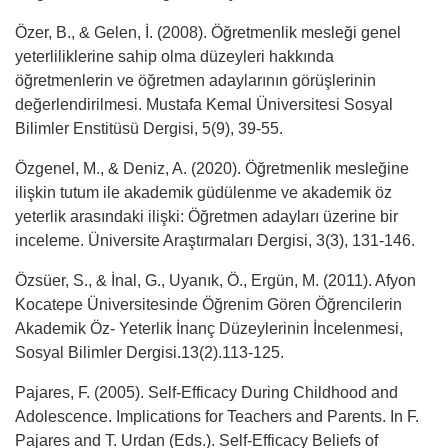
Özer, B., & Gelen, İ. (2008). Öğretmenlik mesleği genel
yeterliliklerine sahip olma düzeyleri hakkında
öğretmenlerin ve öğretmen adaylarının görüşlerinin
değerlendirilmesi. Mustafa Kemal Üniversitesi Sosyal
Bilimler Enstitüsü Dergisi, 5(9), 39-55.
Özgenel, M., & Deniz, A. (2020). Öğretmenlik mesleğine
ilişkin tutum ile akademik güdülenme ve akademik öz
yeterlik arasındaki ilişki: Öğretmen adayları üzerine bir
inceleme. Üniversite Araştırmaları Dergisi, 3(3), 131-146.
Özsüer, S., & İnal, G., Uyanık, Ö., Ergün, M. (2011). Afyon
Kocatepe Üniversitesinde Öğrenim Gören Öğrencilerin
Akademik Öz- Yeterlik İnanç Düzeylerinin İncelenmesi,
Sosyal Bilimler Dergisi.13(2).113-125.
Pajares, F. (2005). Self-Efficacy During Childhood and
Adolescence. Implications for Teachers and Parents. In F.
Pajares and T. Urdan (Eds.). Self-Efficacy Beliefs of