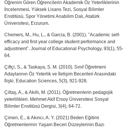
Öğrenim Gören Öğrencilerin Akademik Öz Yeterliklerinin
İncelenmesi, Yüksek Lisans Tezi, Sosyal Bilimler
Enstitüsü, Spor Yönetimi Anabilim Dalı, Atatürk
Üniversitesi, Erzurum.
Chemers, M., Hu, L., & Garcia, B. (2001). "Academic self-
efficacy and first year college student performance and
adjustment". Journal of Educational Psychology, 93(1), 55-
64.
Çiftçi, S., & Taskaya, S. M. (2010). Sınıf Öğretmeni
Adaylarının Öz Yeterlik ve İletişim Becerileri Arasındaki
İlişki. Education Sciences, 5(3), 921-928.
Çiltaş, A., & Akıllı, M. (2011). Öğretmenlerin pedagojik
yeterlilikleri. Mehmet Akif Ersoy Üniversitesi Sosyal
Bilimler Enstitüsü Dergisi, 3(4), 64-72.
Çimen, E., & Akıncı, A. Y. (2021) Beden Eğitimi
Öğretmenlerinin Yaşam Beceri Düzeylerinin Bazı