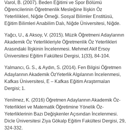
Varol, B. (2007). Beden Eğitimi ve Spor Bölümü
Öğrencilerinin Öğretmenlik Mesleğine İlişkin Öz
Yeterlilikleri, Niğde Örneği. Sosyal Bilimler Enstitüsü,
Eğitim Bilimleri Anabilim Dalı, Niğde Üniversitesi, Niğde.
Yağcı, U., & Aksoy, V. (2015). Müzik Öğretmeni Adaylarının
Akademik Öz Yeterlikleriyle Öğretmenlik Öz Yeterlikleri
Arasındaki İlişkinin İncelenmesi. Mehmet Akif Ersoy
Üniversitesi Eğitim Fakültesi Dergisi, 1(33), 84-104.
Yalmancı, G. S., & Aydın, S. (2014). Fen Bilgisi Öğretmen
Adaylarının Akademik ÖzYeterlik Algılarının İncelenmesi,
Kafkas Üniversitesi, E – Kafkas Eğitim Araştırmaları
Dergisi; 1.
Yenilmez, K. (2016) Öğretmen Adaylarının Akademik Öz-
Yeterlikleri ve Matematik Öğretimine Yönelik Öz-
Yeterliklerinin Bazı Değişkenler Açısından İncelenmesi.
Dicle Üniversitesi Ziya Gökalp Eğitim Fakültesi Dergisi, 29,
324-332.