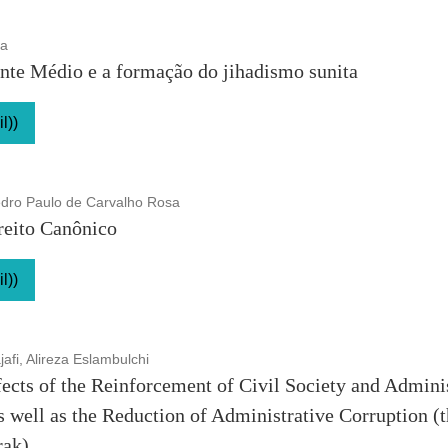
ra
nte Médio e a formação do jihadismo sunita
l))
edro Paulo de Carvalho Rosa
reito Canônico
l))
fi, Alireza Eslambulchi
ffects of the Reinforcement of Civil Society and Admi
well as the Reduction of Administrative Corruption (t
rak)