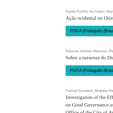
Danilo Porfírio de Castro Viei
Ação ocidental no Orie
PDF/A (Português (Brasi
Eduardo Antônio Klausner, P
Sobre a natureza do Di
PDF/A (Português (Brasi
Farhad Goudarzi, Mojtaba Naja
Investigation of the E
on Good Governance as 
Office of the City of A