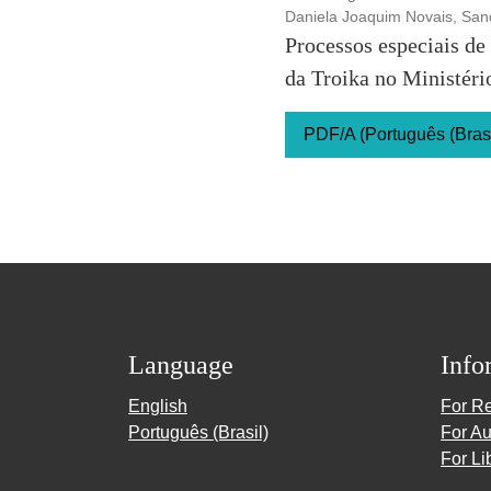
Daniela Joaquim Novais, Sand
Processos especiais de
da Troika no Ministéri
PDF/A (Português (Brasi
Language
Info
English
For R
Português (Brasil)
For Au
For Li