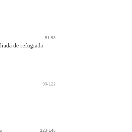
81-98
liada de refugiado
99-122
ga
123-146