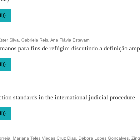
l))
ster Silva, Gabriela Reis, Ana Flávia Estevam
umanos para fins de refúgio: discutindo a definição amp
l))
ction standards in the international judicial procedure
l))
orreia, Mariana Teles Viegas Cruz Dias, Débora Lopes Gonçalves, Zin