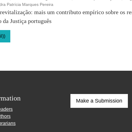
ra Patrícia Marques Pereira
 revitalização: mais um contributo empírico sobre os re
o da Justiça português
l))
rmation
Make a Submission
eaders
thors
brarians