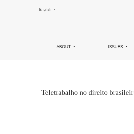
Change the language. The current language is:
English
Teletrabalho no direito brasileiro: fundamento
ABOUT
ISSUES
Teletrabalho no direito brasile