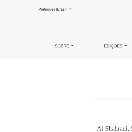
Mudar o idioma. O atual é:
Português (Brasil)
Perfil do autor
SOBRE
EDIÇÕES
Al-Shahrani, 