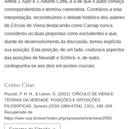
Alfred J. Ayer e J. Alberto Coffa, é a de que o autor começa
correspondentista e termina coerentista. Contrários a esta
interpretação, reconstruímos o debate histórico dos autores
do Círculo de Viena destacando como Carnap nunca
considerou as duas propostas como excludentes e que,
diante do desenvolvimento da discussão, tornou explícita
sua posição. Esta posição, de um lado, coalizava aspectos
das posições de Neurath e Schlick, e, de outro,
contrapunha-se aos dois em pontos cruciais.
Como Citar
Pizzutti, P. H. N., & Liston, G. (2021). CÍRCULO DE VIENA E
TEORIAS DA VERDADE: POSIÇÕES E OPOSIÇÕES
FILOSÓFICAS.
Synesis (ISSN 1984-6754)
,
13
(1), 180–204.
Recuperado de
https://seer.ucp.br/seer/index.php/synesis/article/view/2050