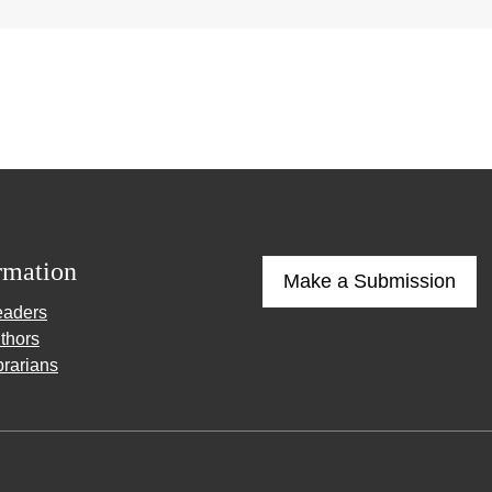
rmation
Make a Submission
eaders
thors
brarians