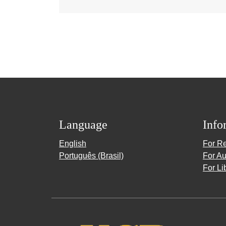
Language
Info
English
For R
Português (Brasil)
For Au
For Li