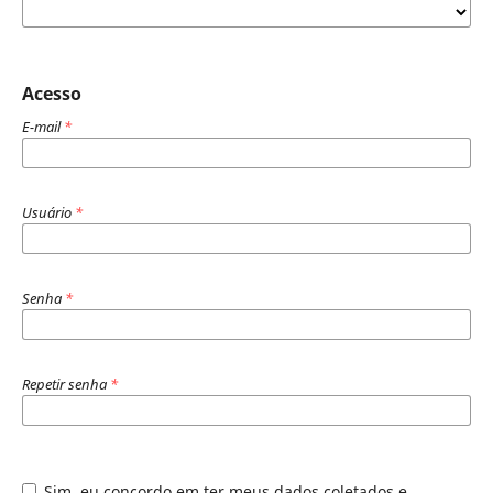
Acesso
E-mail
*
Usuário
*
Senha
*
Repetir senha
*
Sim, eu concordo em ter meus dados coletados e