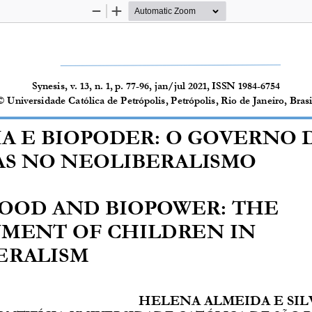
Zoom
Zoom
Out
In
Synesis, v. 13, n. 1, p. 7
7
-
96
, jan/jul 2021, ISSN 
1984
-
6754
© Universidade Católica de 
Petrópolis, Petrópolis, Rio de Janeiro, Brasi
A E BIOPODER: O GOVERNO D
AS NO NEOLIBERALISMO 
OOD AND BIOPOWER: THE
MENT OF CHILDREN IN 
ERALISM
HELENA ALMEIDA E SIL