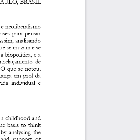
AULO, BRASIL
 e neoliberalismo 
ases  para  pensar 
Assim, analisando 
ue se cruzam e se 
biopolítica, e a 
entrelaçam
ento  de 
. O que se notou, 
riança em prol da 
vida 
individual  e 
en childhood and 
he basis  to  think 
  by  analysing 
the 
 and  support  of 