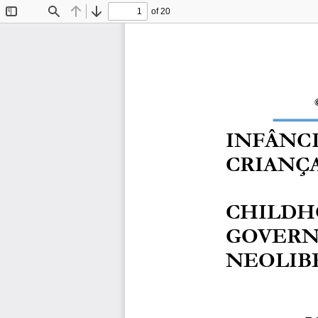
of 20
Toggle
Find
Previous
Next
Sidebar
INFÂNCI
CRIANÇ
CHILDH
GOVERN
NEOLIB