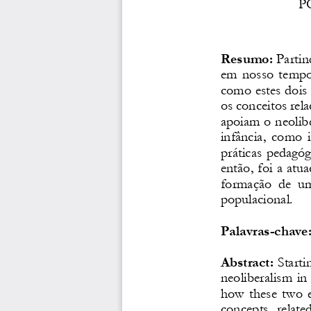
P
Resumo:
Partin
em  nosso  tempo, 
como estes dois
os conceitos rel
apoiam o neolib
infância,  como 
práticas pedagóg
então, foi a atu
formação  de  um
populacional.
P
alavras
-
chave
Abstract
: 
Starti
neoliberalism  in 
how  these  two  e
concepts  related