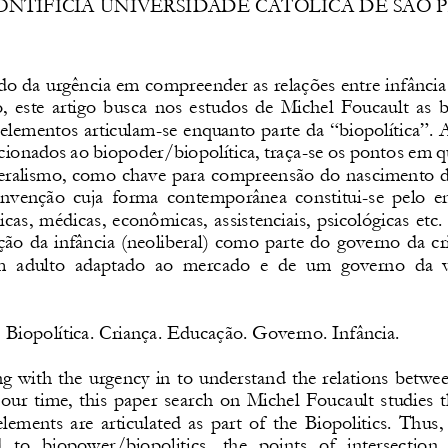
ONTIFÍCIA UNIVERSIDADE CATÓLICA DE SÃO P
do da urgência em compreender as relações entre infância
 este  artigo  busca  nos  estudos  de  Michel  Foucault  as  b
 elementos articulam
-
se enquanto parte da “biopolítica”. 
acionados ao biopoder/biopolítica, traça
-
se os pontos em q
eralismo, como chave para compreensão do nascimento da 
 invenção  cuja  forma  contemporânea  constitui
-
se  pelo  
icas, médicas, econômicas, assistenciais, psicológicas etc
ação da infância (neoliberal) como parte do governo da c
  adulto  adaptado  ao  mercado  e  de  um  governo  da  
:
Biopolítica. Criança. Educação. Governo. Infância.
ng with the urgency in to understand the relations betwe
 our  time,  this  paper  search  on  Michel  Foucault  studies  t
lements  are  articulated  as  part  of  the  Biopolitics.  Thus,
  to  biopower/biopolitics,  the  points  of  intersection 