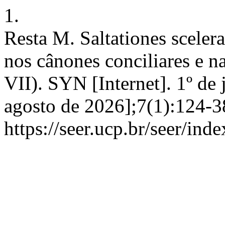
1.
Resta M. Saltationes sceler
nos cânones conciliares e nas
VII). SYN [Internet]. 1º de 
agosto de 2026];7(1):124-3
https://seer.ucp.br/seer/ind