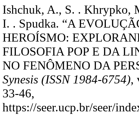
Ishchuk, A., S. . Khrypko, 
I. . Spudka. “A EVOLU
HEROÍSMO: EXPLORAN
FILOSOFIA POP E DA L
NO FENÔMENO DA PER
Synesis (ISSN 1984-6754)
,
33-46,
https://seer.ucp.br/seer/ind