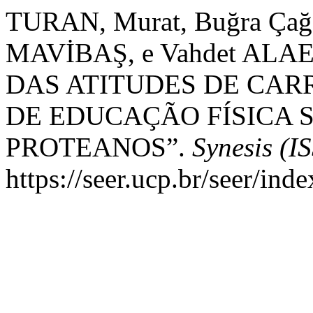
TURAN, Murat, Buğra Ça
MAVİBAŞ, e Vahdet AL
DAS ATITUDES DE CAR
DE EDUCAÇÃO FÍSICA S
PROTEANOS”.
Synesis (I
https://seer.ucp.br/seer/ind