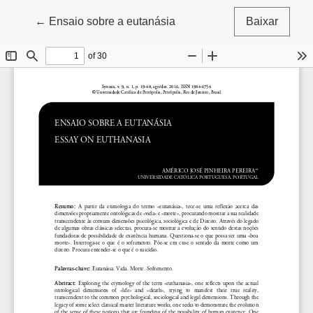
Voltar aos Detalhes do Artigo
←
Ensaio sobre a eutanásia
Baixar