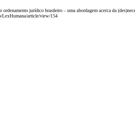
o ordenamento jurídico brasileiro – uma abordagem acerca da (des)neces
php/LexHumana/article/view/154