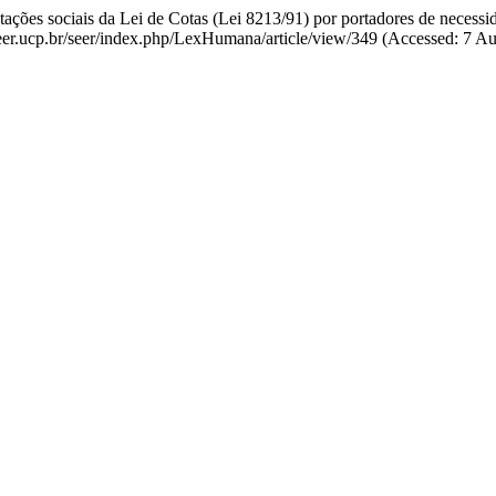
tações sociais da Lei de Cotas (Lei 8213/91) por portadores de necessi
://seer.ucp.br/seer/index.php/LexHumana/article/view/349 (Accessed: 7 A