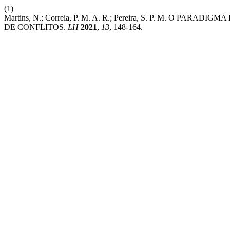
(1)
Martins, N.; Correia, P. M. A. R.; Pereira, S. P. M. O 
DE CONFLITOS.
LH
2021
,
13
, 148-164.